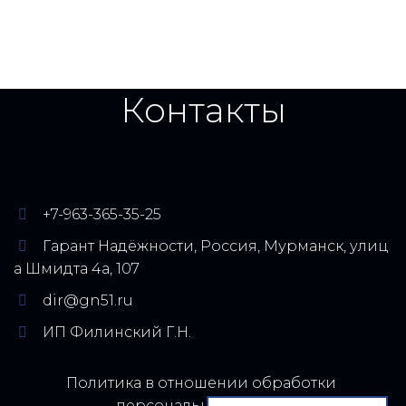
Контакты
+7-963-365-35-25
Гарант Надёжности
,
Россия
,
Мурманск
,
улиц
а Шмидта 4а
,
107
dir@gn51.ru
ИП Филинский Г.Н.
Политика в отношении обработки 
персональных данных