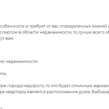
собенности и требует от вас определенных знаний и
ертом в области недвижимости, то лучше всего об
т вам:
кт недвижимости;
ы.

ре города недорого, то это будет отличным варианто
е квартиры является расположение дома. Выбирая 
а;