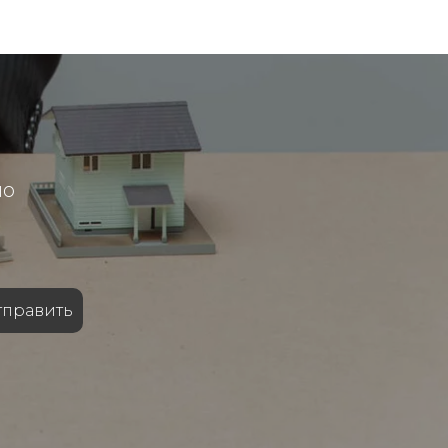
но
тправить