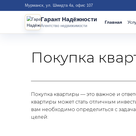
Мурманск, ул. Шмидта 4а, офис 107
Гарант Надёжности
Главная
Усл
Агентство недвижимости
По
Рос
Покупка ква
Сд
Для
По
Объ
Пр
Мур
Покупка квартиры — это важное и ответ
Со
квартиры может стать отличным инвест
Про
вам необходимо определиться с задачам
целей: